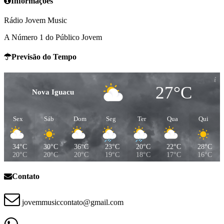
Informações
Rádio Jovem Music
A Número 1 do Público Jovem
Previsão do Tempo
27°C
Nova Iguacu
Sex
Sáb
Dom
Seg
Ter
Qua
Qui
34°C
30°C
36°C
23°C
20°C
22°C
28°C
20°C
20°C
20°C
19°C
18°C
17°C
16°C
Contato
jovemmusiccontato@gmail.com