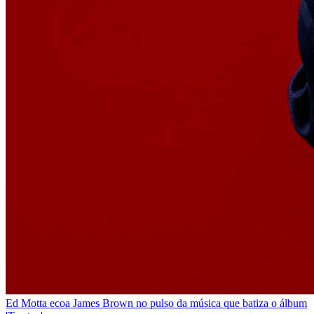
Ed Motta ecoa James Brown no pulso da música que batiza o álbum