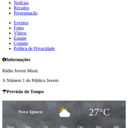
Notícias
Recados
Programação
Eventos
Fotos
Vídeos
Equipe
Contato
Política de Privacidade
Informações
Rádio Jovem Music
A Número 1 do Público Jovem
Previsão do Tempo
27°C
Nova Iguacu
Dom
Seg
Ter
Qua
Qui
Sex
Sáb