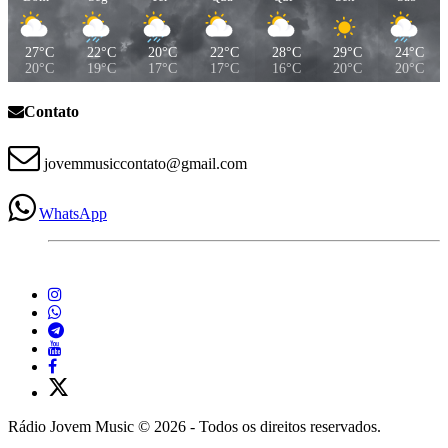
27°C
22°C
20°C
22°C
28°C
29°C
24°C
20°C
19°C
17°C
17°C
16°C
20°C
20°C
Contato
jovemmusiccontato@gmail.com
WhatsApp
Rádio Jovem Music © 2026 - Todos os direitos reservados.