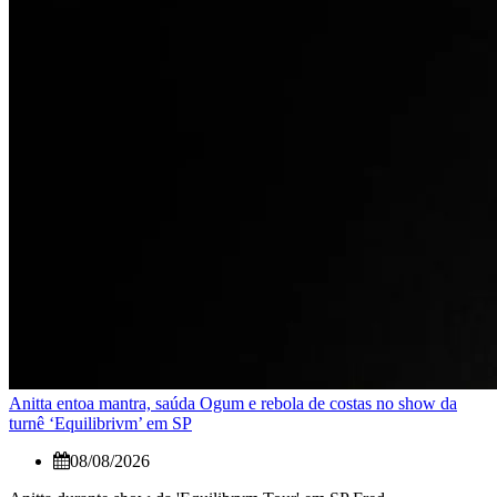
Anitta entoa mantra, saúda Ogum e rebola de costas no show da
turnê ‘Equilibrivm’ em SP
08/08/2026